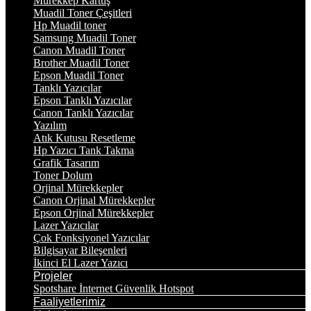
Mürekkep Kartuş
Muadil Toner Çeşitleri
Hp Muadil toner
Samsung Muadil Toner
Canon Muadil Toner
Brother Muadil Toner
Epson Muadil Toner
Tanklı Yazıcılar
Epson Tanklı Yazıcılar
Canon Tanklı Yazıcılar
Yazılım
Atık Kutusu Resetleme
Hp Yazıcı Tank Takma
Grafik Tasarım
Toner Dolum
Orjinal Mürekkepler
Canon Orjinal Mürekkepler
Epson Orjinal Mürekkepler
Lazer Yazıcılar
Çok Fonksiyonel Yazıcılar
Bilgisayar Bileşenleri
İkinci El Lazer Yazıcı
Projeler
Spotshare İnternet Güvenlik Hotspot
Faaliyetlerimiz