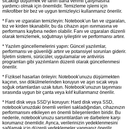
sıcaklığı düşürmek ve fanın daha verimli çalışmasına
yardımcı olmak için önemlidir. Temizleme işlemi için
mikrofiber bir bez ve uygun temizleyici kullanmanız önerilir.
* Fanı ve ızgaraları temizleyin: Notebook'un fan ve ızgaraları,
toz ve kirden tıkanabilir, bu da cihazın aşırı ısınmasına ve
performans kaybına neden olabilir. Fanı ve ızgaraları düzenli
olarak temizlemek, soğutmayı iyileştirir ve performansı artırır.
* Yazılım güncellemelerini yapın: Güncel yazılımlar,
performansı ve güvenliği artırır ve potansiyel sorunları giderir.
İşletim sistemi, sürücüler, uygulamalar ve antivirüs
programları gibi yazılımların düzenli olarak güncellenmesi
önerilir.
* Fiziksel hasarları önleyin: Notebook'unuzu düşürmekten
kaçının, sıvı dökülmelerinden koruyun ve aşırı sıcak veya
soğuk ortamlardan uzak tutun. Notebook'unuzun taşınması
sırasında uygun bir çanta veya kılıf kullanmanız önerilir.
* Hard disk veya SSD'yi koruyun: Hard disk veya SSD,
notebook'unuzdaki önemli verileri sakladığından, cihazınızın
performansını etkileyen en önemli bileşenlerden biridir. Bu
nedenle, notebook'unuzu sarsıntılardan ve darbelere karşı
korumanız önemlidir. Ayrıca, verilerinizin yedeklenmesini
sağlamak için düzenli yedeklemeler yapmanız önerilir.