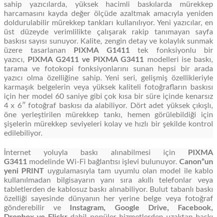
sahip yazıcılarda, yüksek hacimli baskılarda mürekkep
harcamasını kayda değer ölçüde azaltmak amacıyla yeniden
doldurulabilir mürekkep tankları kullanılıyor. Yeni yazıcılar, en
üst düzeyde verimlilikte çalışarak rakip tanımayan sayfa
baskısı sayısı sunuyor. Kalite, zengin detay ve kolaylık sunmak
üzere tasarlanan
PIXMA G1411
tek fonksiyonlu bir
yazıcı,
PIXMA G2411 ve PIXMA G3411
modelleri ise baskı,
tarama ve fotokopi fonksiyonlarını sunan hepsi bir arada
yazıcı olma özelliğine sahip. Yeni seri, gelişmiş özellikleriyle
karmaşık belgelerin veya yüksek kaliteli fotoğrafların baskısı
için her model 60 saniye gibi çok kısa bir süre içinde kenarsız
4 x 6″ fotoğraf baskısı da alabiliyor. Dört adet yüksek çıkışlı,
öne yerleştirilen mürekkep tankı, hemen görülebildiği için
şişelerin mürekkep seviyeleri kolay ve hızlı bir şekilde kontrol
edilebiliyor.
İnternet yoluyla baskı alınabilmesi için
PIXMA
G3411
modelinde Wi-Fi bağlantısı işlevi bulunuyor.
Canon”un
yeni PRINT
uygulamasıyla tam uyumlu olan model ile kablo
kullanılmadan bilgisayarın yanı sıra akıllı telefonlar veya
tabletlerden de kablosuz baskı alınabiliyor. Bulut tabanlı baskı
özelliği sayesinde dünyanın her yerine belge veya fotoğraf
gönderebilir ve
Instagram
, Google Drive, Facebook,
Dropbox ve Flickr
dahil popüler hizmetlerden uzaktan baskı