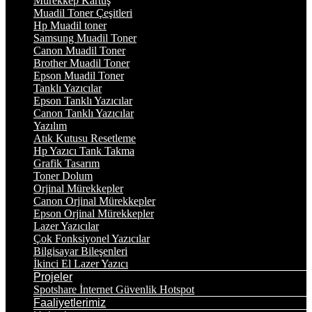
Mürekkep Kartuş
Muadil Toner Çeşitleri
Hp Muadil toner
Samsung Muadil Toner
Canon Muadil Toner
Brother Muadil Toner
Epson Muadil Toner
Tanklı Yazıcılar
Epson Tanklı Yazıcılar
Canon Tanklı Yazıcılar
Yazılım
Atık Kutusu Resetleme
Hp Yazıcı Tank Takma
Grafik Tasarım
Toner Dolum
Orjinal Mürekkepler
Canon Orjinal Mürekkepler
Epson Orjinal Mürekkepler
Lazer Yazıcılar
Çok Fonksiyonel Yazıcılar
Bilgisayar Bileşenleri
İkinci El Lazer Yazıcı
Projeler
Spotshare İnternet Güvenlik Hotspot
Faaliyetlerimiz