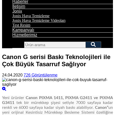
Haberler
İletişim
Jonix
Jonix Hava Temizleme
Jonix Hava Temizleme Videoları
Test Resim
Kampanyalı
Hizmetlerimiz
Canon G serisi Baskı Teknolojileri ile
Çok Büyük Tasarruf Sağlıyor
24.04.2020
726 Görüntülenme
Yeni ürünler
Canon PIXMA 1411, PIXMA G2411 ve PIXMA
G3411
tek bir mürekkep şişesi setiyle 7000 sayfaya kadar
renkli ve 6000 sayfaya kadar siyah baskı alabiliyor.
Canon”
un
yeni orijinal Kesintisiz Mürekkep Besleme Sistemi özelliğine