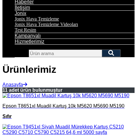
Haberler
İletişim
Jonix
Jonix Hava Temizleme
Jonix Hava Temizleme Videoları
Test Resim
Kampanyalı
Hizmetlerimiz
Ürünlerimiz
Anasayfa
11 adet ürün bulunmuştur
Epson T8651xl Muadil Kartuş 10k M5620 M5690 M5190
Sıfır