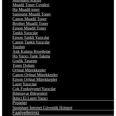
Mürekkep Kartuş
Muadil Toner Çeşitleri
Hp Muadil toner
Samsung Muadil Toner
Canon Muadil Toner
Brother Muadil Toner
Epson Muadil Toner
Tanklı Yazıcılar
Epson Tanklı Yazıcılar
Canon Tanklı Yazıcılar
Yazılım
Atık Kutusu Resetleme
Hp Yazıcı Tank Takma
Grafik Tasarım
Toner Dolum
Orjinal Mürekkepler
Canon Orjinal Mürekkepler
Epson Orjinal Mürekkepler
Lazer Yazıcılar
Çok Fonksiyonel Yazıcılar
Bilgisayar Bileşenleri
İkinci El Lazer Yazıcı
Projeler
Spotshare İnternet Güvenlik Hotspot
Faaliyetlerimiz