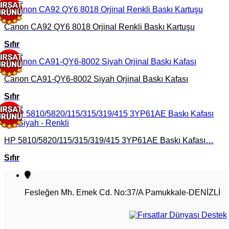
Canon CA92 QY6 8018 Orjinal Renkli Baskı Kartuşu
Sıfır
Canon CA91-QY6-8002 Siyah Orjinal Baskı Kafası
Sıfır
HP 5810/5820/115/315/319/415 3YP61AE Baskı Kafası…
Sıfır
Fesleğen Mh. Emek Cd. No:37/A Pamukkale-DENİZLİ