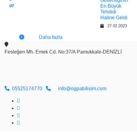
Güvenliğinin
En Büyük
Tehdidi
Haline Geldi
27.02.2023
Daha fazla
Fesleğen Mh. Emek Cd. No:37/A Pamukkale-DENİZLİ
05525174770
info@ogpabilisim.com
Tüm Hakları Saklıdır © 2026
ÖĞPA Yazılım Bilişim