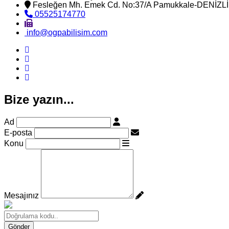
Fesleğen Mh. Emek Cd. No:37/A Pamukkale-DENİZLİ
05525174770
info@ogpabilisim.com
Bize yazın...
Ad
E-posta
Konu
Mesajınız
Gönder