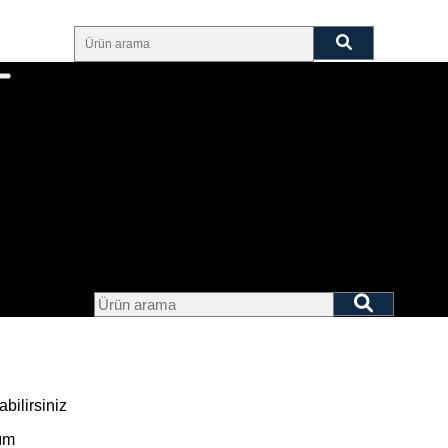
bilirsiniz
rım