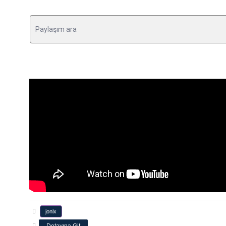
jonix
Detayına Git