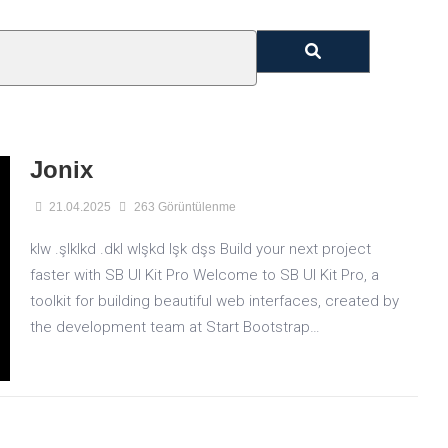
Jonix
21.04.2025
263 Görüntülenme
klw .şlklkd .dkl wlşkd lşk dşs Build your next project
faster with SB UI Kit Pro Welcome to SB UI Kit Pro, a
toolkit for building beautiful web interfaces, created by
the development team at Start Bootstrap…