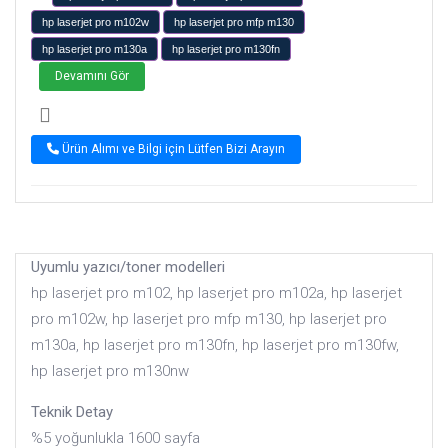
hp laserjet pro m102w
hp laserjet pro mfp m130
hp laserjet pro m130a
hp laserjet pro m130fn
Devamını Gör
Ürün Alımı ve Bilgi için Lütfen Bizi Arayın
Uyumlu yazıcı/toner modelleri
hp laserjet pro m102, hp laserjet pro m102a, hp laserjet
pro m102w, hp laserjet pro mfp m130, hp laserjet pro
m130a, hp laserjet pro m130fn, hp laserjet pro m130fw,
hp laserjet pro m130nw
Teknik Detay
%5 yoğunlukla 1600 sayfa