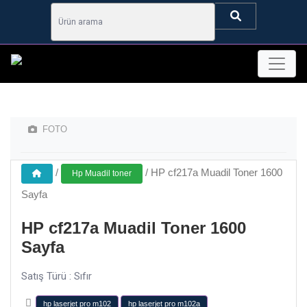
FOTO
/
/
HP cf217a Muadil Toner 1600
Hp Muadil toner
Sayfa
HP cf217a Muadil Toner 1600
Sayfa
Satış Türü : Sıfır
hp laserjet pro m102
hp laserjet pro m102a