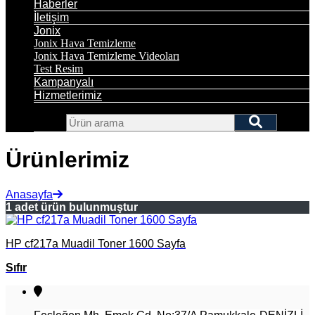
Haberler
İletişim
Jonix
Jonix Hava Temizleme
Jonix Hava Temizleme Videoları
Test Resim
Kampanyalı
Hizmetlerimiz
Ürünlerimiz
Anasayfa
1 adet ürün bulunmuştur
HP cf217a Muadil Toner 1600 Sayfa
Sıfır