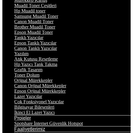
Mürekkep Kartuş
Muadil Toner Çeşitleri
Hp Muadil toner
Samsung Muadil Toner
Canon Muadil Toner
Brother Muadil Toner
Epson Muadil Toner
Tanklı Yazıcılar
Epson Tanklı Yazıcılar
Canon Tanklı Yazıcılar
Yazılım
Atık Kutusu Resetleme
Hp Yazıcı Tank Takma
Grafik Tasarım
Toner Dolum
Orjinal Mürekkepler
Canon Orjinal Mürekkepler
Epson Orjinal Mürekkepler
Lazer Yazıcılar
Çok Fonksiyonel Yazıcılar
Bilgisayar Bileşenleri
İkinci El Lazer Yazıcı
Projeler
Spotshare İnternet Güvenlik Hotspot
Faaliyetlerimiz