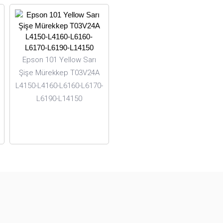
Epson 101 Yellow Sarı
Şişe Mürekkep T03V24A
L4150-L4160-L6160-L6170-
L6190-L14150