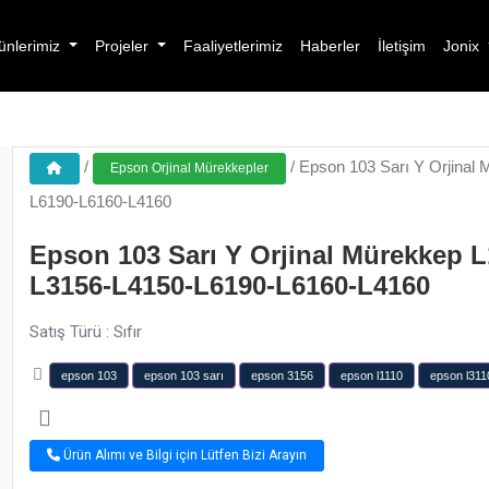
ünlerimiz
Projeler
Faaliyetlerimiz
Haberler
İletişim
Jonix
/
/
Epson 103 Sarı Y Orjinal
Epson Orjinal Mürekkepler
L6190-L6160-L4160
Epson 103 Sarı Y Orjinal Mürekkep 
L3156-L4150-L6190-L6160-L4160
Satış Türü : Sıfır
epson 103
epson 103 sarı
epson 3156
epson l1110
epson l311
Ürün Alımı ve Bilgi için Lütfen Bizi Arayın