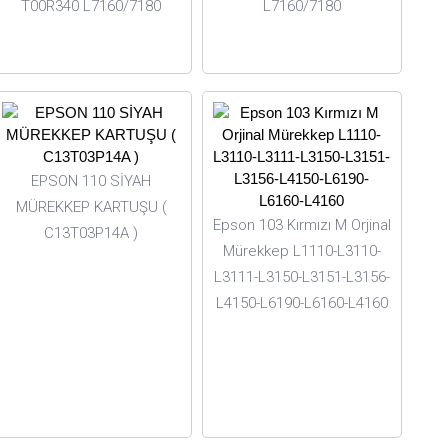
T00R340 L7160/7180
L7160/7180
EPSON 110 SİYAH
MÜREKKEP KARTUŞU (
Epson 103 Kırmızı M Orjinal
C13T03P14A )
Mürekkep L1110-L3110-
L3111-L3150-L3151-L3156-
L4150-L6190-L6160-L4160