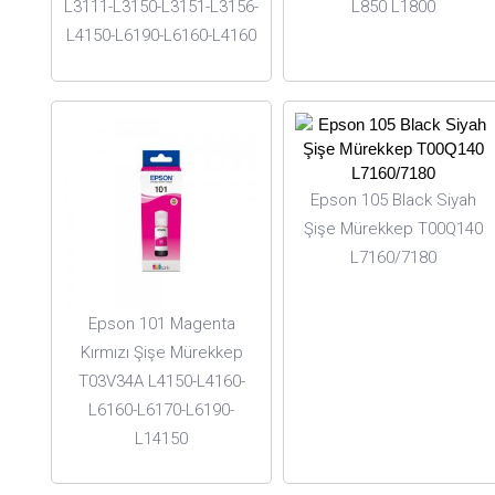
L3111-L3150-L3151-L3156-
L850 L1800
L4150-L6190-L6160-L4160
Epson 105 Black Siyah
Şişe Mürekkep T00Q140
L7160/7180
Epson 101 Magenta
Kırmızı Şişe Mürekkep
T03V34A L4150-L4160-
L6160-L6170-L6190-
L14150