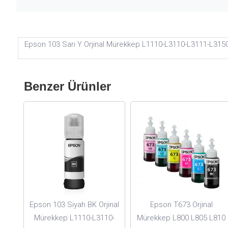
Epson 103 Sarı Y Orjinal Mürekkep L1110-L3110-L3111-L31
Benzer Ürünler
Epson 103 Siyah BK Orjinal
Epson T673 Orjinal
Mürekkep L1110-L3110-
Mürekkep L800 L805 L810