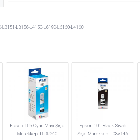
50-L3151-L3156-L4150-L6190-L6160-L4160
Epson 106 Cyan Mavi Şişe
Epson 101 Black Siyah
Mürekkep T00R240
Şişe Mürekkep T03V14A