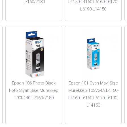
L7160/7180
L4150-L4160-L6160-L6170-
L6190-L14150
Epson 106 Photo Black
Epson 101 Cyan Mavi Şişe
Foto Siyah Şişe Mürekkep
Mürekkep T03V24A L4150-
T00R140 L7160/7180
L4160-L6160-L6170-L6190-
L14150