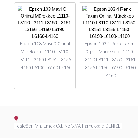
Epson 103 Mavi C Orjinal
Epson 103 4 Renk Takım
Mürekkep L1110-L3110-
Orjinal Mürekkep L1110-
L3111-L3150-L3151-L3156-
L3110-L3111-L3150-L3151-
L4150-L6190-L6160-L4160
L3156-L4150-L6190-L6160-
L4160
Fesleğen Mh. Emek Cd. No:37/A Pamukkale-DENİZLİ