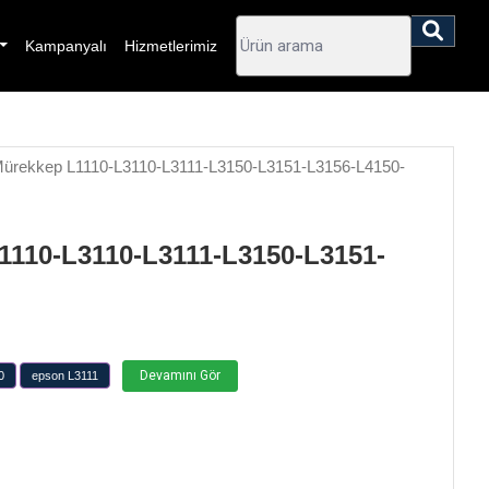
Kampanyalı
Hizmetlerimiz
 Mürekkep L1110-L3110-L3111-L3150-L3151-L3156-L4150-
L1110-L3110-L3111-L3150-L3151-
Devamını Gör
0
epson L3111