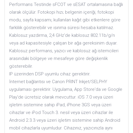
Performans Testinde sFCOT ve sESAT ortalamasına bağlı
olarak ölçülür. Fotokopi hızı; belgenin içeriği, fotokopi
modu, sayfa kapsamı, kullanılan kağıt gibi etkenlere göre
farklılık gösterebilir ve ısınma süresi hesaba katılmaz.
Kablosuz yazdırma, 2,4 GHz'de kablosuz 802.11b/g/n
veya ad kapasitesiyle çalışan bir ağa gereksinim duyar.
Kablosuz performans, yazıcı ve kablosuz ağ istemcileri
arasındaki bölgeye ve mesafeye göre değişkenlik
gösterebilir.
IP üzerinden DSP uyumlu cihaz gerektirir.
İnternet bağlantısı ve Canon PRINT Inkjet/SELPHY
uygulaması gerektirir. Uygulama, App Store'da ve Google
Play'de ücretsiz olarak mevcuttur. iOS 7.0 veya üzeri
işletim sistemine sahip iPad, iPhone 3GS veya üzeri
cihazlar ve iPod Touch 3. nesil veya üzeri cihazlar ile
Android 2.3.3 veya üzeri işletim sistemine sahip Android
mobil cihazlarla uyumludur. Cihazınız, yazıcınızla aynı