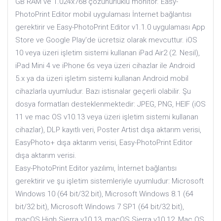
GB RAM ve 1.024x768 çözünürlüklü monitör. Easy-
PhotoPrint Editor mobil uygulaması İnternet bağlantısı
gerektirir ve Easy-PhotoPrint Editor v1.1.0 uygulaması App
Store ve Google Play'de ücretsiz olarak mevcuttur. iOS
10 veya üzeri işletim sistemi kullanan iPad Air2 (2. Nesil),
iPad Mini 4 ve iPhone 6s veya üzeri cihazlar ile Android
5.x ya da üzeri işletim sistemi kullanan Android mobil
cihazlarla uyumludur. Bazı istisnalar geçerli olabilir. Şu
dosya formatları desteklenmektedir: JPEG, PNG, HEIF (iOS
11 ve mac OS v10.13 veya üzeri işletim sistemi kullanan
cihazlar), DLP kayıtlı veri, Poster Artist dışa aktarım verisi,
EasyPhoto+ dışa aktarım verisi, Easy-PhotoPrint Editor
dışa aktarım verisi.
Easy-PhotoPrint Editor yazılımı, İnternet bağlantısı
gerektirir ve şu işletim sistemleriyle uyumludur: Microsoft
Windows 10 (64 bit/32 bit), Microsoft Windows 8.1 (64
bit/32 bit), Microsoft Windows 7 SP1 (64 bit/32 bit),
macOS High Sierra v10.13, macOS Sierra v10.12, Mac OS