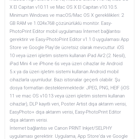
X El Capitan v10.11 ve Mac OS X El Capitan v10.10.5.
Minimum Windows ve macOS/Mac OS X gereklilikleri: 2
GB RAM ve 1.024x768 çözünürlüklü monitör. Easy-
PhotoPrint Editor mobil uygulaması İnternet bağlantısı
gerektirir ve Easy-PhotoPrint Editor v1.1.0 uygulaması App
Store ve Google Play'de ücretsiz olarak mevcuttur. iOS
10 veya üzeri işletim sistemi kullanan iPad Air2 (2. Nesil),
iPad Mini 4 ve iPhone 6s veya üzeri cihazlar ile Android
5.x ya da üzeri işletim sistemi kullanan Android mobil
cihazlarla uyumludur. Bazı istisnalar geçerli olabilir. Şu
dosya formatları desteklenmektedir: JPEG, PNG, HEIF (iOS
11 ve mac OS v10.13 veya üzeri işletim sistemi kullanan
cihazlar), DLP kayıtlı veri, Poster Artist dışa aktarım verisi,
EasyPhoto+ dışa aktarım verisi, Easy-PhotoPrint Editor
dışa aktarım verisi.
İnternet bağlantısı ve Canon PRINT Inkjet/SELPHY
uygulaması gerektirir. Uygulama, App Store'da ve Google