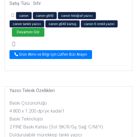
Satış Türü : Sıfır
canon
canon g640
canon fotoğraf yazıcı
canon tanklı yazıcı
canon g640 kartuş
canon 6 renkli yazici
Devamını Gör
Ürün Alımı ve Bilgi için Lütfen Bizi Arayın
Yazıcı Teknik Özellikleri
Baskı Çözünürlüğü
4.800 x 1.200 dpi'ye kadar1
Baskı Teknolojisi
2 FINE Baskı Kafası (Sol: BK/R/Gy, Sağ: C/M/Y)
Doldurulabilir mürekkep tanklı yazıcı