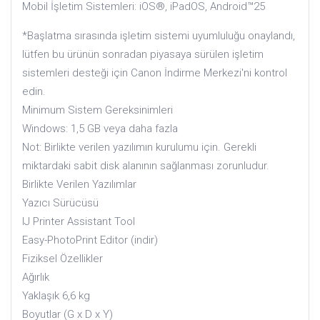
Mobil İşletim Sistemleri: iOS®, iPadOS, Android™25
*Başlatma sırasında işletim sistemi uyumluluğu onaylandı,
lütfen bu ürünün sonradan piyasaya sürülen işletim
sistemleri desteği için Canon İndirme Merkezi'ni kontrol
edin.
Minimum Sistem Gereksinimleri
Windows: 1,5 GB veya daha fazla
Not: Birlikte verilen yazılımın kurulumu için. Gerekli
miktardaki sabit disk alanının sağlanması zorunludur.
Birlikte Verilen Yazılımlar
Yazıcı Sürücüsü
IJ Printer Assistant Tool
Easy-PhotoPrint Editor (indir)
Fiziksel Özellikler
Ağırlık
Yaklaşık 6,6 kg
Boyutlar (G x D x Y)