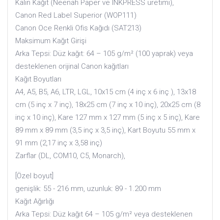
Kalın Kağıt (Neenah Paper ve INKPRESS üretimi),
Canon Red Label Superior (WOP111)
Canon Oce Renkli Ofis Kağıdı (SAT213)
Maksimum Kağıt Girişi
Arka Tepsi: Düz kağıt: 64 – 105 g/m² (100 yaprak) veya
desteklenen orijinal Canon kağıtları
Kağıt Boyutları
A4, A5, B5, A6, LTR, LGL, 10x15 cm (4 inç x 6 inç ), 13x18
cm (5 inç x 7 inç), 18x25 cm (7 inç x 10 inç), 20x25 cm (8
inç x 10 inç), Kare 127 mm x 127 mm (5 inç x 5 inç), Kare
89 mm x 89 mm (3,5 inç x 3,5 inç), Kart Boyutu 55 mm x
91 mm (2,17 inç x 3,58 inç)
Zarflar (DL, COM10, C5, Monarch),
[Özel boyut]
genişlik: 55 - 216 mm, uzunluk: 89 - 1.200 mm
Kağıt Ağırlığı
Arka Tepsi: Düz kağıt 64 – 105 g/m² veya desteklenen