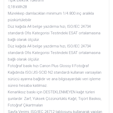
Tipik Elektrik Tüketimi
0,18 kWh28
Mürekkep damlacıkları minimum 1/4.800 inç aralıkla
püskürtülebilir
Düz kağıda A4 belge yazdırma hızı, ISO/IEC 24734
standardı Ofis Kategorisi Testindeki ESAT ortalamasına
bağlı olarak ölçülür.
Düz kağıda A4 belge yazdırma hızı, ISO/IEC 24734
standardı Ofis Kategorisi Testindeki ESAT ortalamasına
bağlı olarak ölçülür.
Fotoğraf baskı hızı Canon Plus Glossy II Fotoğraf
Kağıdında ISO/JIS-SCID N2 standardı kullanan varsayılan
sürücü ayarına bağlıdır ve ana bilgisayardaki veri işleme
süresi hesaba katılmaz.
Kenarlıksız baskı için DESTEKLENMEYEN kağıt türleri
şunlardır: Zarf, Yüksek Çözünürlüklü Kağıt, Tişört Baskısı,
Fotoğraf Çıkartmaları
Sayfa Verimi, ISO/IEC 24712 tablosunu kullanarak yapılan