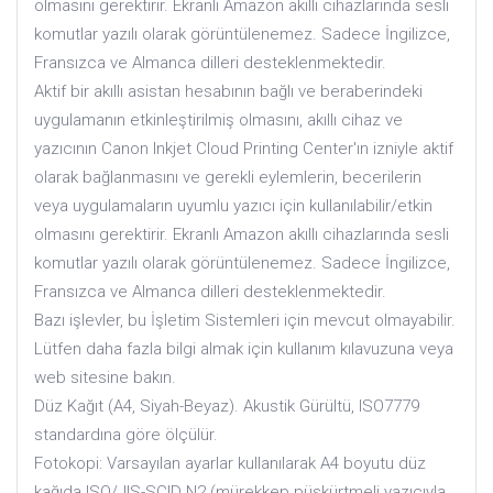
olmasını gerektirir. Ekranlı Amazon akıllı cihazlarında sesli
komutlar yazılı olarak görüntülenemez. Sadece İngilizce,
Fransızca ve Almanca dilleri desteklenmektedir.
Aktif bir akıllı asistan hesabının bağlı ve beraberindeki
uygulamanın etkinleştirilmiş olmasını, akıllı cihaz ve
yazıcının Canon Inkjet Cloud Printing Center'ın izniyle aktif
olarak bağlanmasını ve gerekli eylemlerin, becerilerin
veya uygulamaların uyumlu yazıcı için kullanılabilir/etkin
olmasını gerektirir. Ekranlı Amazon akıllı cihazlarında sesli
komutlar yazılı olarak görüntülenemez. Sadece İngilizce,
Fransızca ve Almanca dilleri desteklenmektedir.
Bazı işlevler, bu İşletim Sistemleri için mevcut olmayabilir.
Lütfen daha fazla bilgi almak için kullanım kılavuzuna veya
web sitesine bakın.
Düz Kağıt (A4, Siyah-Beyaz). Akustik Gürültü, ISO7779
standardına göre ölçülür.
Fotokopi: Varsayılan ayarlar kullanılarak A4 boyutu düz
kağıda ISO/JIS-SCID N2 (mürekkep püskürtmeli yazıcıyla