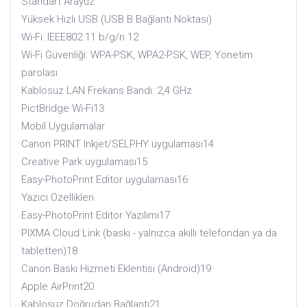
Standart Arayüz
Yüksek Hızlı USB (USB B Bağlantı Noktası)
Wi-Fi: IEEE802.11 b/g/n 12
Wi-Fi Güvenliği: WPA-PSK, WPA2-PSK, WEP, Yönetim
parolası
Kablosuz LAN Frekans Bandı: 2,4 GHz
PictBridge Wi-Fi13
Mobil Uygulamalar
Canon PRINT Inkjet/SELPHY uygulaması14
Creative Park uygulaması15
Easy-PhotoPrint Editor uygulaması16
Yazıcı Özellikleri
Easy-PhotoPrint Editor Yazılımı17
PIXMA Cloud Link (baskı - yalnızca akıllı telefondan ya da
tabletten)18
Canon Baskı Hizmeti Eklentisi (Android)19
Apple AirPrint20
Kablosuz Doğrudan Bağlantı21