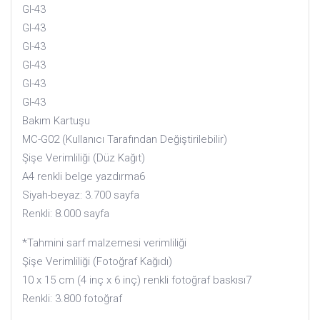
GI-43
GI-43
GI-43
GI-43
GI-43
GI-43
Bakım Kartuşu
MC-G02 (Kullanıcı Tarafından Değiştirilebilir)
Şişe Verimliliği (Düz Kağıt)
A4 renkli belge yazdırma6
Siyah-beyaz: 3.700 sayfa
Renkli: 8.000 sayfa
*Tahmini sarf malzemesi verimliliği
Şişe Verimliliği (Fotoğraf Kağıdı)
10 x 15 cm (4 inç x 6 inç) renkli fotoğraf baskısı7
Renkli: 3.800 fotoğraf