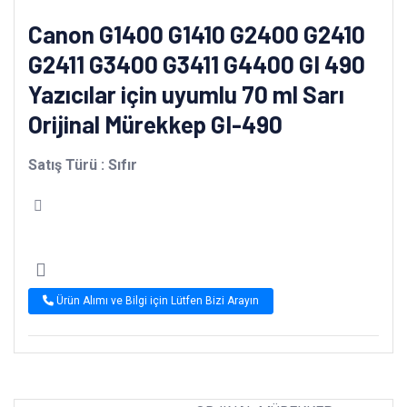
Canon G1400 G1410 G2400 G2410
G2411 G3400 G3411 G4400 GI 490
Yazıcılar için uyumlu 70 ml Sarı
Orijinal Mürekkep GI-490
Satış Türü : Sıfır
canon
canon orjinal mürekkep
canon sarı mürekkep
mürekkep
tanklı yazıcı
canon mürekkep
Ürün Alımı ve Bilgi için Lütfen Bizi Arayın