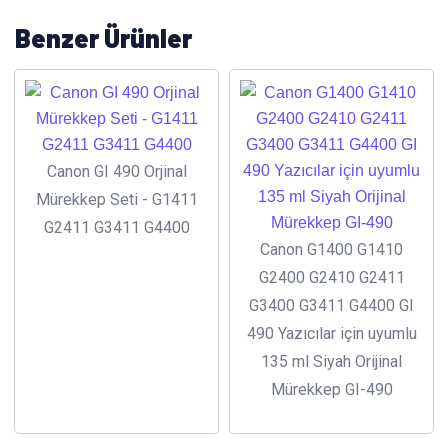
Benzer Ürünler
Canon GI 490 Orjinal
Mürekkep Seti - G1411
G2411 G3411 G4400
Canon G1400 G1410
G2400 G2410 G2411
G3400 G3411 G4400 GI
490 Yazıcılar için uyumlu
135 ml Siyah Orijinal
Mürekkep GI-490