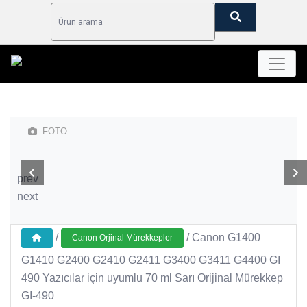
FOTO
Prev
Next
prev
next
/
/
Canon G1400
Canon Orjinal Mürekkepler
G1410 G2400 G2410 G2411 G3400 G3411 G4400 GI
490 Yazıcılar için uyumlu 70 ml Sarı Orijinal Mürekkep
GI-490