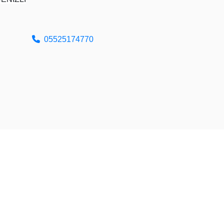
05525174770
Tüm Hakları Saklıdır © 2026
ÖĞPA Yazılım Bilişim