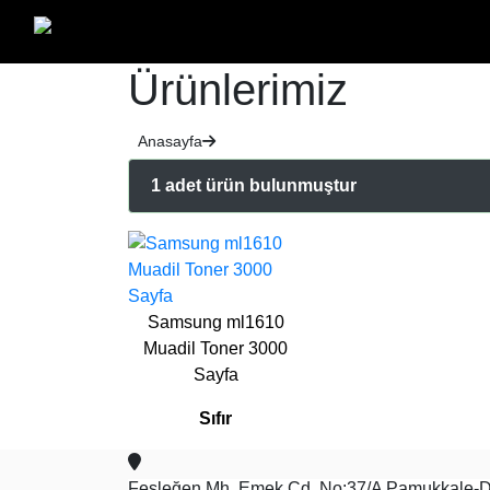
Ürünlerimiz
Anasayfa
1 adet ürün bulunmuştur
Samsung ml1610
Muadil Toner 3000
Sayfa
Sıfır
Fesleğen Mh. Emek Cd. No:37/A Pamukkale-