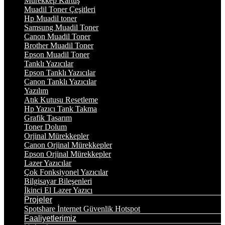
Mürekkep Kartuş
Muadil Toner Çeşitleri
Hp Muadil toner
Samsung Muadil Toner
Canon Muadil Toner
Brother Muadil Toner
Epson Muadil Toner
Tanklı Yazıcılar
Epson Tanklı Yazıcılar
Canon Tanklı Yazıcılar
Yazılım
Atık Kutusu Resetleme
Hp Yazıcı Tank Takma
Grafik Tasarım
Toner Dolum
Orjinal Mürekkepler
Canon Orjinal Mürekkepler
Epson Orjinal Mürekkepler
Lazer Yazıcılar
Çok Fonksiyonel Yazıcılar
Bilgisayar Bileşenleri
İkinci El Lazer Yazıcı
Projeler
Spotshare İnternet Güvenlik Hotspot
Faaliyetlerimiz