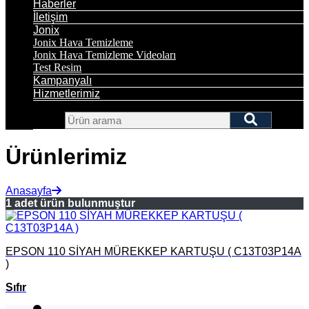
Haberler
İletişim
Jonix
Jonix Hava Temizleme
Jonix Hava Temizleme Videoları
Test Resim
Kampanyalı
Hizmetlerimiz
Ürünlerimiz
Anasayfa
1 adet ürün bulunmuştur
EPSON 110 SİYAH MÜREKKEP KARTUŞU ( C13T03P14A
)
Sıfır