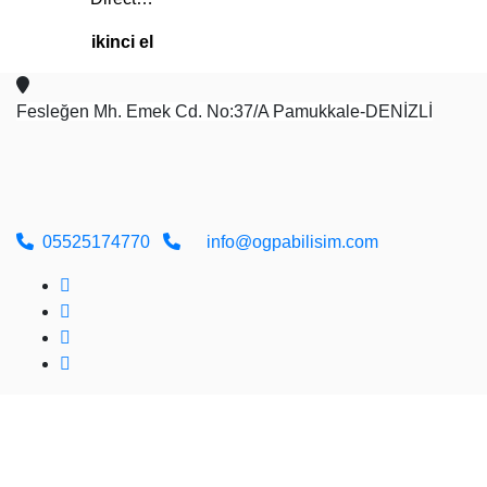
ikinci el
Fesleğen Mh. Emek Cd. No:37/A Pamukkale-DENİZLİ
05525174770
info@ogpabilisim.com
Tüm Hakları Saklıdır © 2026
ÖĞPA Yazılım Bilişim