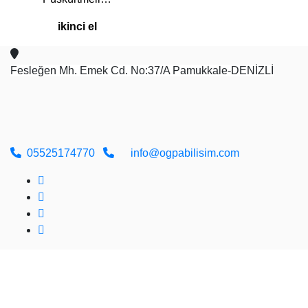
ikinci el
Fesleğen Mh. Emek Cd. No:37/A Pamukkale-DENİZLİ
05525174770
info@ogpabilisim.com
Tüm Hakları Saklıdır © 2026
ÖĞPA Yazılım Bilişim