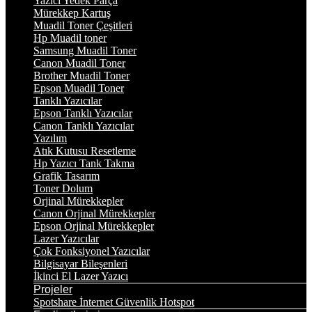
Yazıcı Yedek Parça
Mürekkep Kartuş
Muadil Toner Çeşitleri
Hp Muadil toner
Samsung Muadil Toner
Canon Muadil Toner
Brother Muadil Toner
Epson Muadil Toner
Tanklı Yazıcılar
Epson Tanklı Yazıcılar
Canon Tanklı Yazıcılar
Yazılım
Atık Kutusu Resetleme
Hp Yazıcı Tank Takma
Grafik Tasarım
Toner Dolum
Orjinal Mürekkepler
Canon Orjinal Mürekkepler
Epson Orjinal Mürekkepler
Lazer Yazıcılar
Çok Fonksiyonel Yazıcılar
Bilgisayar Bileşenleri
İkinci El Lazer Yazıcı
Projeler
Spotshare İnternet Güvenlik Hotspot