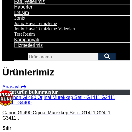
Faaliyetlerimiz
Haberler
İletişim
Jonix
Jonix Hava Temizleme
Jonix Hava Temizleme Videoları
Test Resim
Kampanyalı
Hizmetlerimiz
Ürünlerimiz
Anasayfa
2 adet ürün bulunmuştur
Canon GI 490 Orjinal Mürekkep Seti - G1411 G2411
G3411…
Sıfır