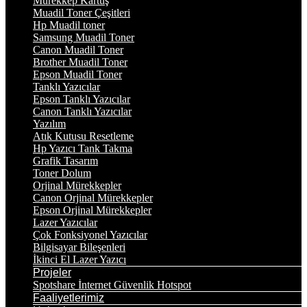
Mürekkep Kartuş
Muadil Toner Çeşitleri
Hp Muadil toner
Samsung Muadil Toner
Canon Muadil Toner
Brother Muadil Toner
Epson Muadil Toner
Tanklı Yazıcılar
Epson Tanklı Yazıcılar
Canon Tanklı Yazıcılar
Yazılım
Atık Kutusu Resetleme
Hp Yazıcı Tank Takma
Grafik Tasarım
Toner Dolum
Orjinal Mürekkepler
Canon Orjinal Mürekkepler
Epson Orjinal Mürekkepler
Lazer Yazıcılar
Çok Fonksiyonel Yazıcılar
Bilgisayar Bileşenleri
İkinci El Lazer Yazıcı
Projeler
Spotshare İnternet Güvenlik Hotspot
Faaliyetlerimiz