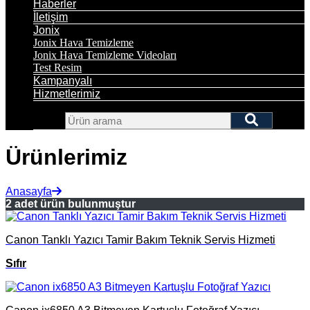
Haberler
İletişim
Jonix
Jonix Hava Temizleme
Jonix Hava Temizleme Videoları
Test Resim
Kampanyalı
Hizmetlerimiz
Ürünlerimiz
Anasayfa
2 adet ürün bulunmuştur
Canon Tanklı Yazıcı Tamir Bakım Teknik Servis Hizmeti
Sıfır