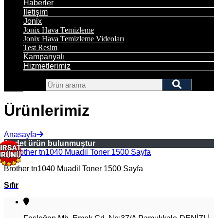
Haberler
İletişim
Jonix
Jonix Hava Temizleme
Jonix Hava Temizleme Videoları
Test Resim
Kampanyalı
Hizmetlerimiz
Ürünlerimiz
Anasayfa
1 adet ürün bulunmuştur
Brother tn1040 Muadil Toner 1500 Sayfa
Sıfır