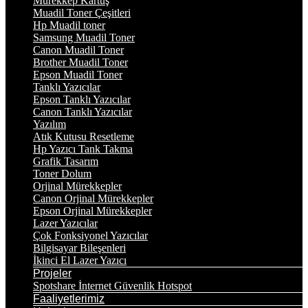
Mürekkep Kartuş
Muadil Toner Çeşitleri
Hp Muadil toner
Samsung Muadil Toner
Canon Muadil Toner
Brother Muadil Toner
Epson Muadil Toner
Tanklı Yazıcılar
Epson Tanklı Yazıcılar
Canon Tanklı Yazıcılar
Yazılım
Atık Kutusu Resetleme
Hp Yazıcı Tank Takma
Grafik Tasarım
Toner Dolum
Orjinal Mürekkepler
Canon Orjinal Mürekkepler
Epson Orjinal Mürekkepler
Lazer Yazıcılar
Çok Fonksiyonel Yazıcılar
Bilgisayar Bileşenleri
İkinci El Lazer Yazıcı
Projeler
Spotshare İnternet Güvenlik Hotspot
Faaliyetlerimiz