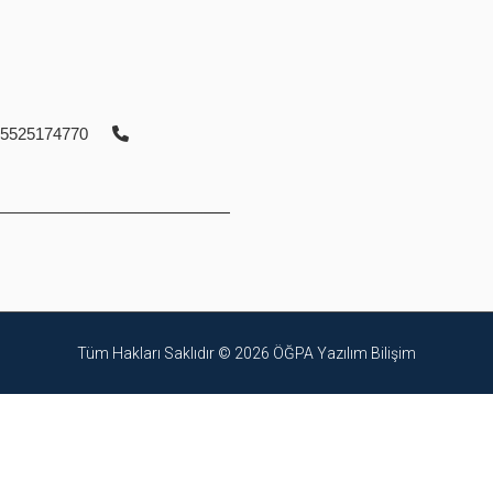
5525174770
Tüm Hakları Saklıdır © 2026
ÖĞPA Yazılım Bilişim