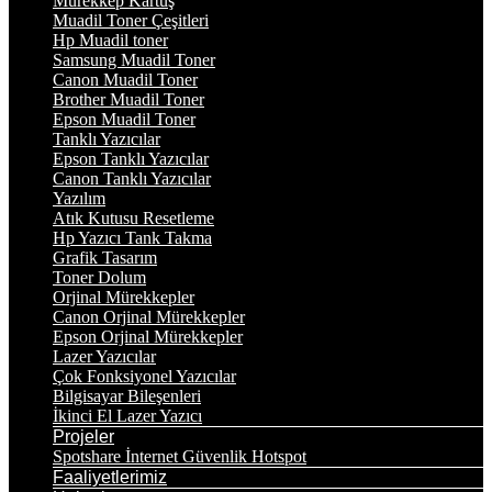
Mürekkep Kartuş
Muadil Toner Çeşitleri
Hp Muadil toner
Samsung Muadil Toner
Canon Muadil Toner
Brother Muadil Toner
Epson Muadil Toner
Tanklı Yazıcılar
Epson Tanklı Yazıcılar
Canon Tanklı Yazıcılar
Yazılım
Atık Kutusu Resetleme
Hp Yazıcı Tank Takma
Grafik Tasarım
Toner Dolum
Orjinal Mürekkepler
Canon Orjinal Mürekkepler
Epson Orjinal Mürekkepler
Lazer Yazıcılar
Çok Fonksiyonel Yazıcılar
Bilgisayar Bileşenleri
İkinci El Lazer Yazıcı
Projeler
Spotshare İnternet Güvenlik Hotspot
Faaliyetlerimiz