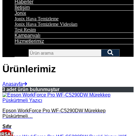
Haberler
İletişim
Jonix
Jonix Hava Temizleme
Jonix Hava Temizleme Videoları
Test Resim
Kampanyalı
Hizmetlerimiz
Ürünlerimiz
Anasayfa
3 adet ürün bulunmuştur
Epson WorkForce Pro WF-C5290DW Mürekkep
Püskürtmeli…
Sıfır