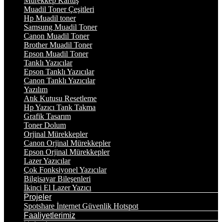
Mürekkep Kartuş
Muadil Toner Çeşitleri
Hp Muadil toner
Samsung Muadil Toner
Canon Muadil Toner
Brother Muadil Toner
Epson Muadil Toner
Tanklı Yazıcılar
Epson Tanklı Yazıcılar
Canon Tanklı Yazıcılar
Yazılım
Atık Kutusu Resetleme
Hp Yazıcı Tank Takma
Grafik Tasarım
Toner Dolum
Orjinal Mürekkepler
Canon Orjinal Mürekkepler
Epson Orjinal Mürekkepler
Lazer Yazıcılar
Çok Fonksiyonel Yazıcılar
Bilgisayar Bileşenleri
İkinci El Lazer Yazıcı
Projeler
Spotshare İnternet Güvenlik Hotspot
Faaliyetlerimiz