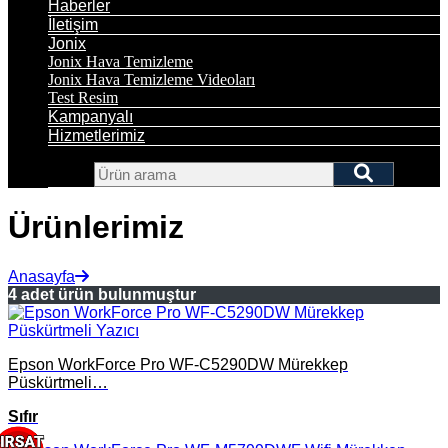
Haberler
İletişim
Jonix
Jonix Hava Temizleme
Jonix Hava Temizleme Videoları
Test Resim
Kampanyalı
Hizmetlerimiz
Ürünlerimiz
Anasayfa
4 adet ürün bulunmuştur
Epson WorkForce Pro WF-C5290DW Mürekkep
Püskürtmeli…
Sıfır