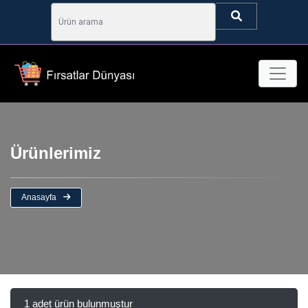
Ürünlerimiz
Anasayfa
1 adet ürün bulunmuştur