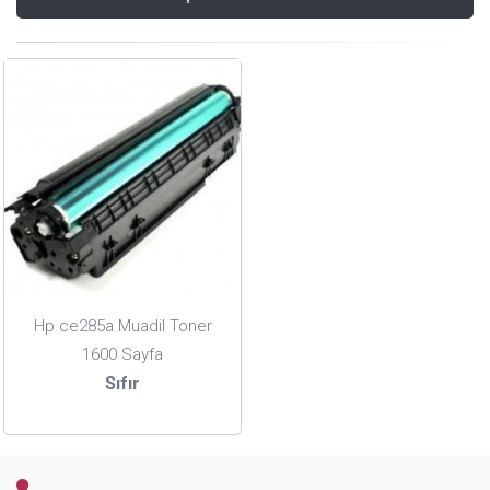
Hp ce285a Muadil Toner
1600 Sayfa
Sıfır