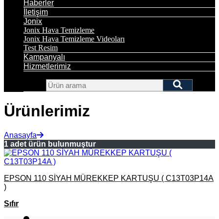
Haberler
İletişim
Jonix
Jonix Hava Temizleme
Jonix Hava Temizleme Videoları
Test Resim
Kampanyalı
Hizmetlerimiz
Ürünlerimiz
Anasayfa
1 adet ürün bulunmuştur
EPSON 110 SİYAH MÜREKKEP KARTUŞU ( C13T03P14A
)
Sıfır