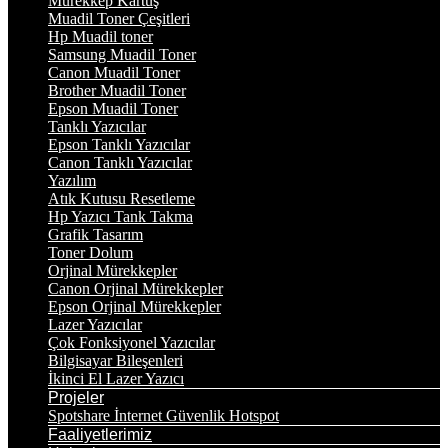
Mürekkep Kartuş
Muadil Toner Çeşitleri
Hp Muadil toner
Samsung Muadil Toner
Canon Muadil Toner
Brother Muadil Toner
Epson Muadil Toner
Tanklı Yazıcılar
Epson Tanklı Yazıcılar
Canon Tanklı Yazıcılar
Yazılım
Atık Kutusu Resetleme
Hp Yazıcı Tank Takma
Grafik Tasarım
Toner Dolum
Orjinal Mürekkepler
Canon Orjinal Mürekkepler
Epson Orjinal Mürekkepler
Lazer Yazıcılar
Çok Fonksiyonel Yazıcılar
Bilgisayar Bileşenleri
İkinci El Lazer Yazıcı
Projeler
Spotshare İnternet Güvenlik Hotspot
Faaliyetlerimiz