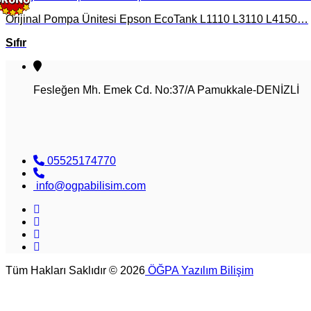
Orijinal Pompa Ünitesi Epson EcoTank L1110 L3110 L4150…
Sıfır
Fesleğen Mh. Emek Cd. No:37/A Pamukkale-DENİZLİ
05525174770
info@ogpabilisim.com
Tüm Hakları Saklıdır © 2026
ÖĞPA Yazılım Bilişim