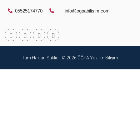
05525174770
info@ogpabilisim.com
Tüm Hakları Saklıdır © 2026
ÖĞPA Yazılım Bilişim