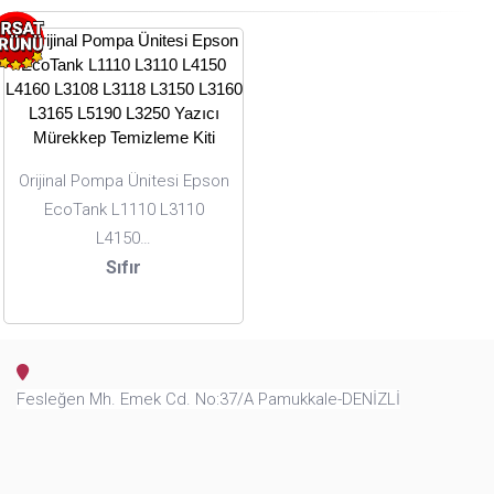
Orijinal Pompa Ünitesi Epson
EcoTank L1110 L3110
L4150…
Sıfır
Fesleğen Mh. Emek Cd. No:37/A Pamukkale-DENİZLİ