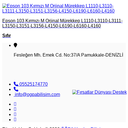
Epson 103 Kırmızı M Orjinal Mürekkep L1110-L3110-L3111-
L3150-L3151-L3156-L4150-L6190-L6160-L4160
Sıfır
Fesleğen Mh. Emek Cd. No:37/A Pamukkale-DENİZLİ
05525174770
info@ogpabilisim.com