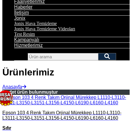
Faaliyetlerimiz
Haberler
İletişim
Jonix
Jonix Hava Temizleme
Jonix Hava Temizleme Videoları
Test Resim
Kampanyalı
Hizmetlerimiz
Ürünlerimiz
Anasayfa
2 adet ürün bulunmuştur
Epson 103 4 Renk Takım Orjinal Mürekkep L1110-L3110-
L3111-L3150-L3151-L3156-L4150-L6190-L6160-L4160
Sıfır