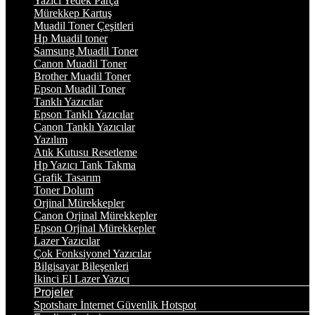
Yazıcı Yedek Parça
Mürekkep Kartuş
Muadil Toner Çeşitleri
Hp Muadil toner
Samsung Muadil Toner
Canon Muadil Toner
Brother Muadil Toner
Epson Muadil Toner
Tanklı Yazıcılar
Epson Tanklı Yazıcılar
Canon Tanklı Yazıcılar
Yazılım
Atık Kutusu Resetleme
Hp Yazıcı Tank Takma
Grafik Tasarım
Toner Dolum
Orjinal Mürekkepler
Canon Orjinal Mürekkepler
Epson Orjinal Mürekkepler
Lazer Yazıcılar
Çok Fonksiyonel Yazıcılar
Bilgisayar Bileşenleri
İkinci El Lazer Yazıcı
Projeler
Spotshare İnternet Güvenlik Hotspot