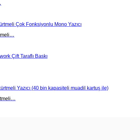
…
tmeli…
tmeli…