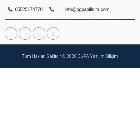
05525174770
info@ogpabilisim.com
Tüm Hakları Saklıdır © 2026
ÖĞPA Yazılım Bilişim